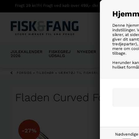
Fragt 39 kr/Fri Fragt ved køb over 499,- dkr.
Hjemme
Denne hjemmes
indstillinger.
sikrer, at sid
giver dit samt
tredjeparter)
mere om cook
JULEKALENDER
FISKEGREJ
NYHEDER
WADERS
FISKE
tilbage.
2026
UDSALG
Herunder kan 
hvilket formål
FORSIDE
»
TILBEHØR
»
VÆRKTØJ TIL FISKERI: FISKETÆNGER - SAKS
Fladen Curved Forceps 
-27%
Nødvendige