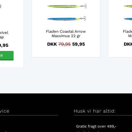
Fladen Coastal Arrow
Flad
wivel
Maxximus 22 gr
M
ap
DKK
79,95
59,95
DK
9,95
vice
Husk vi har altid:
Gratis fragt over 499,-