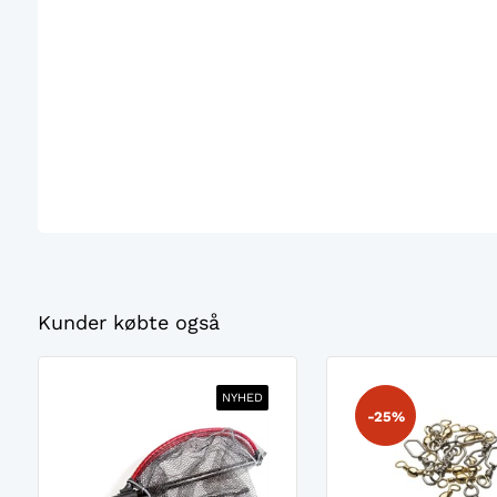
Kunder købte også
NYHED
-25%