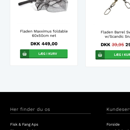
Fladen Maxximus foldable
Fladen Barrel S
60x50cm net
w/Scandic Sn
DKK 449,00
DKK
39,95
2
Her finder du os
Kundeser
Fisk & Fang Aps
Forside