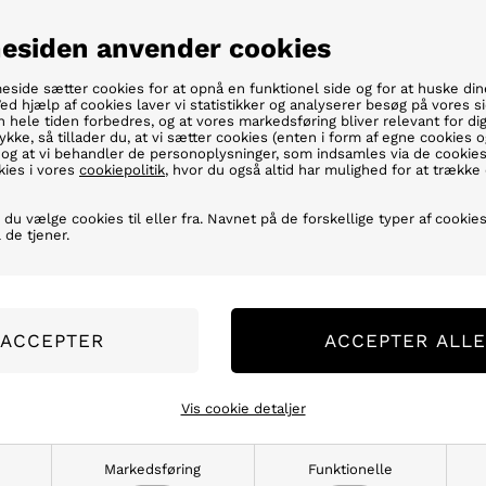
Salg til det offentlige
60 dages ret
siden anvender cookies
ide sætter cookies for at opnå en funktionel side og for at huske din
 Ved hjælp af cookies laver vi statistikker og analyserer besøg på vores si
en hele tiden forbedres, og at vores markedsføring bliver relevant for di
ykke, så tillader du, at vi sætter cookies (enten i form af egne cookies o
, og at vi behandler de personoplysninger, som indsamles via de cookie
ies i vores
cookiepolitik
, hvor du også altid har mulighed for at trække
SÆT
FISKEHJUL
FISKESTÆNGER
MYSTERY
ENDEGREJ
TIL
BOX
du vælge cookies til eller fra. Navnet på de forskellige typer af cookies
 de tjener.
E & CUTTER
Stainless Steel 20 cm
Vis cookie detaljer
På lager
Lev. 1-3 dage
Markedsføring
Funktionelle
Før 109,00