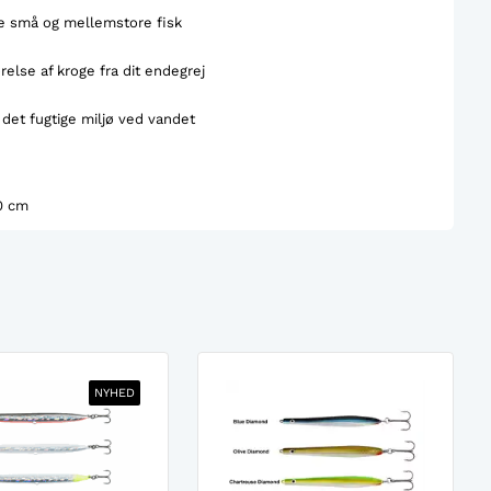
e små og mellemstore fisk
else af kroge fra dit endegrej
det fugtige miljø ved vandet
0 cm
NYHED