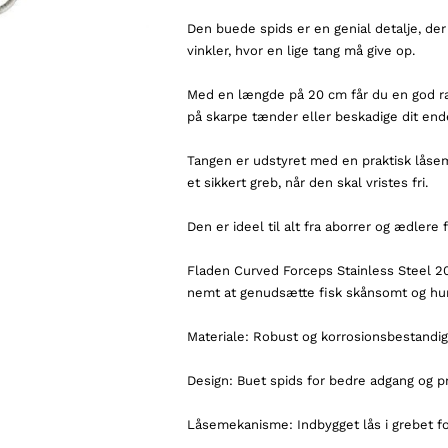
Den buede spids er en genial detalje, der 
vinkler, hvor en lige tang må give op.
Med en længde på 20 cm får du en god ræ
på skarpe tænder eller beskadige dit ende
Tangen er udstyret med en praktisk låsem
et sikkert greb, når den skal vristes fri.
Den er ideel til alt fra aborrer og ædlere f
Fladen Curved Forceps Stainless Steel 20 
nemt at genudsætte fisk skånsomt og hurti
Materiale: Robust og korrosionsbestandigt 
Design: Buet spids for bedre adgang og p
Låsemekanisme: Indbygget lås i grebet fo