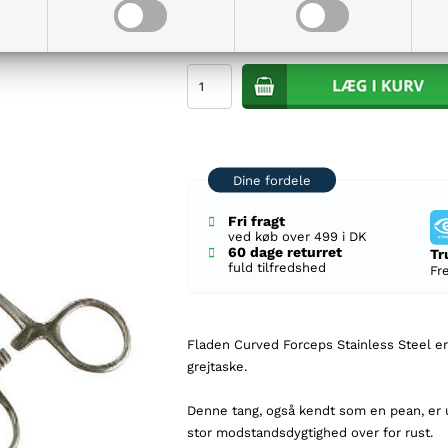
79,95
DKK
Dine fordele
Fri fragt
ved køb over 499 i DK
60 dage returret
Tr
fuld tilfredshed
Fr
Fladen Curved Forceps Stainless Steel er 
grejtaske.
Denne tang, også kendt som en pean, er udfø
stor modstandsdygtighed over for rust.