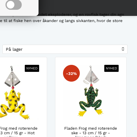
 kan prøve. Når vandet eksploderer, og en rovfisk tager din agn
e til at fiske hen over åkander og langs sivkanten, hvor de store
På lager
NYHED
NYHED
-32%
Frog med roterende
Fladen Frog med roterende
13 cm / 15 gr - Hot
ske - 13 cm / 15 gr -