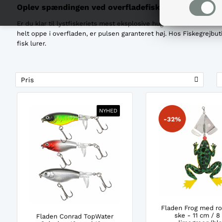
Oplev spændingen ved overfladefiskeri med popper
Er du klar til lystfiskeriets mest eksplosive hug?
Overfladefiskeri
helt oppe i overfladen, er pulsen garanteret høj. Hos Fiskegrejbu
fisk lurer.
Pris
NYHED
-32%
Fladen Frog med r
ske - 11 cm / 8 
Fladen Conrad TopWater