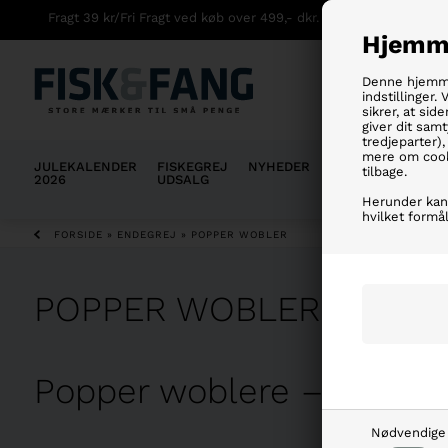
Fragt 39 kr/Fri Fragt ved køb over 499,- dkr.
Hjemme
Denne hjemmes
indstillinger.
sikrer, at sid
giver dit samt
tredjeparter)
mere om cook
JULEKALENDER
FISKEGREJ
NYHEDER
WADERS
FISKE
tilbage.
2026
UDSALG
Herunder kan 
hvilket formål
FORSIDE
»
ENDEGREJ
»
POPPER WOBLER
POPPER WOBLER
Popper woblere – Sjovt og
Nødvendige