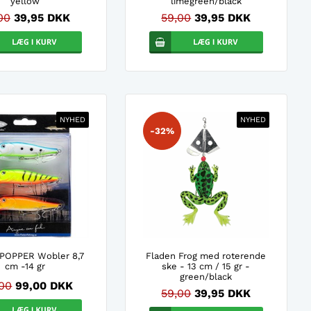
yellow
limegreen/black
00
39,95 DKK
59,00
39,95 DKK
NYHED
NYHED
-32%
 POPPER Wobler 8,7
Fladen Frog med roterende
cm -14 gr
ske - 13 cm / 15 gr -
green/black
,00
99,00 DKK
59,00
39,95 DKK