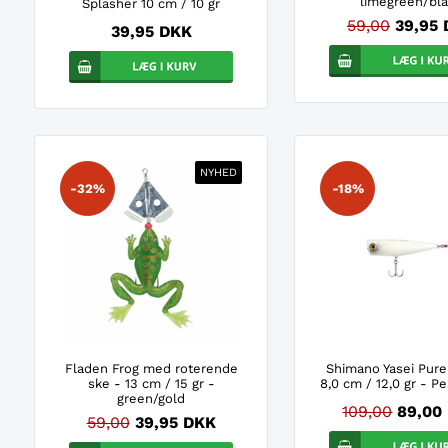
limegreen/bl
Splasher 10 cm / 10 gr
59,00
39,95
39,95 DKK
NYHED
-32%
-18%
Fladen Frog med roterende
Shimano Yasei Pur
ske - 13 cm / 15 gr -
8,0 cm / 12,0 gr - Pe
green/gold
109,00
89,00
59,00
39,95 DKK