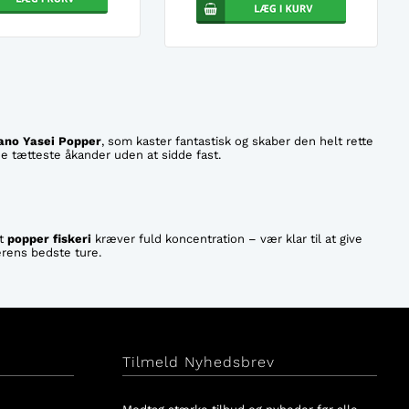
ano Yasei Popper
, som kaster fantastisk og skaber den helt rette
de tætteste åkander uden at sidde fast.
at
popper fiskeri
kræver fuld koncentration – vær klar til at give
erens bedste ture.
Tilmeld Nyhedsbrev