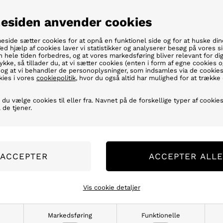
Salg til det offentlige
60 dages ret
siden anvender cookies
ide sætter cookies for at opnå en funktionel side og for at huske din
 Ved hjælp af cookies laver vi statistikker og analyserer besøg på vores si
en hele tiden forbedres, og at vores markedsføring bliver relevant for di
ykke, så tillader du, at vi sætter cookies (enten i form af egne cookies o
, og at vi behandler de personoplysninger, som indsamles via de cookie
ies i vores
cookiepolitik
, hvor du også altid har mulighed for at trække
SÆT
FISKEHJUL
FISKESTÆNGER
MYSTERY
ENDEGREJ
TIL
BOX
du vælge cookies til eller fra. Navnet på de forskellige typer af cookies
 de tjener.
Vis cookie detaljer
 effektivt overfladefiskeri
Markedsføring
Funktionelle