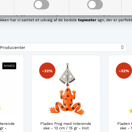
 woblere
med en
popper wobler
er noget af det mest visuelle og spændende, du
tikken har vi samlet et udvalg af de bedste
topwater
agn, der er perfekt
Producenter
NYHED
-32%
-32%
oterende
Fladen Frog med roterende
Fladen 
gr -
ske - 13 cm / 15 gr - Hot
ske - 