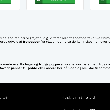
e aborrer, har vi grejet til dig. Vi fører blandt andet de tekniske
Shim
 vores udvalg af
frø popper
fra Fladen et hit, da de kan fiskes hen over 
avancerede overfladeagn og
billige poppere
, så alle kan være med. Husk 
favorit
popper til gedde
eller aborre her på siden og bliv klar til somm
vice
Husk vi har altid: