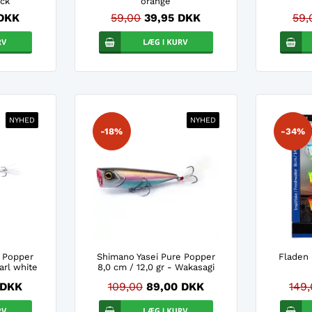
ack
orange
 DKK
59,00
39,95 DKK
59,
NYHED
NYHED
-18%
-34%
e Popper
Shimano Yasei Pure Popper
Fladen
arl white
8,0 cm / 12,0 gr - Wakasagi
 DKK
109,00
89,00 DKK
149