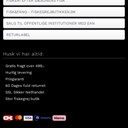
FISKERI EFTER SÆSONENS FISK
FISK&FANG - FISKEGREJBUTIKKEN.DK
SALG TIL OFFENTLIGE INSTITUTIONER MED EAN
RETURLABEL
Husk vi har altid:
Gratis fragt over 499,-
Hurtig levering
Prisgaranti
60 Dages fuld returret
SSL Sikker Nethandel
Stor fiskegrej butik