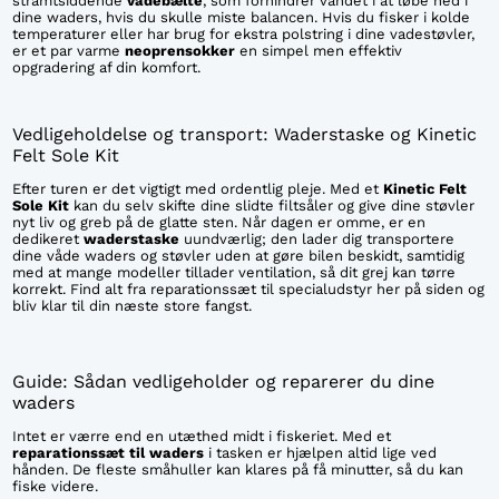
stramtsiddende
vadebælte
, som forhindrer vandet i at løbe ned i
dine waders, hvis du skulle miste balancen. Hvis du fisker i kolde
temperaturer eller har brug for ekstra polstring i dine vadestøvler,
er et par varme
neoprensokker
en simpel men effektiv
opgradering af din komfort.
Vedligeholdelse og transport: Waderstaske og Kinetic
Felt Sole Kit
Efter turen er det vigtigt med ordentlig pleje. Med et
Kinetic Felt
Sole Kit
kan du selv skifte dine slidte filtsåler og give dine støvler
nyt liv og greb på de glatte sten. Når dagen er omme, er en
dedikeret
waderstaske
uundværlig; den lader dig transportere
dine våde waders og støvler uden at gøre bilen beskidt, samtidig
med at mange modeller tillader ventilation, så dit grej kan tørre
korrekt. Find alt fra reparationssæt til specialudstyr her på siden og
bliv klar til din næste store fangst.
Guide: Sådan vedligeholder og reparerer du dine
waders
Intet er værre end en utæthed midt i fiskeriet. Med et
reparationssæt til waders
i tasken er hjælpen altid lige ved
hånden. De fleste småhuller kan klares på få minutter, så du kan
fiske videre.