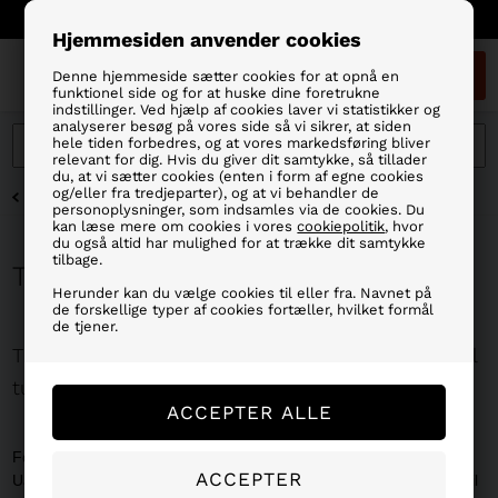
Fragt 39 kr/Fri Fragt ved køb over 499,- dkr.
Hjemmesiden anvender cookies
0
Denne hjemmeside sætter cookies for at opnå en
funktionel side og for at huske dine foretrukne
indstillinger. Ved hjælp af cookies laver vi statistikker og
analyserer besøg på vores side så vi sikrer, at siden
hele tiden forbedres, og at vores markedsføring bliver
relevant for dig. Hvis du giver dit samtykke, så tillader
du, at vi sætter cookies (enten i form af egne cookies
og/eller fra tredjeparter), og at vi behandler de
FORSIDE
»
WADERS
»
TILBEHØR TIL WADERS
personoplysninger, som indsamles via de cookies. Du
kan læse mere om cookies i vores
cookiepolitik
, hvor
du også altid har mulighed for at trække dit samtykke
tilbage.
TILBEHØR TIL WADERS
Herunder kan du vælge cookies til eller fra. Navnet på
de forskellige typer af cookies fortæller, hvilket formål
de tjener.
Tilbehør til waders – Vedligeholdelse og udstyr til
turen
Forlæng levetiden på dit grej med det rette
tilbehør til waders
.
Uanset om du har brug for en hurtig reparation ved vandet eller vil