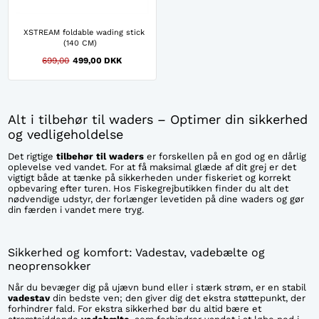
XSTREAM foldable wading stick
(140 CM)
699,00
499,00 DKK
Alt i tilbehør til waders – Optimer din sikkerhed
og vedligeholdelse
Det rigtige
tilbehør til waders
er forskellen på en god og en dårlig
oplevelse ved vandet. For at få maksimal glæde af dit grej er det
vigtigt både at tænke på sikkerheden under fiskeriet og korrekt
opbevaring efter turen. Hos Fiskegrejbutikken finder du alt det
nødvendige udstyr, der forlænger levetiden på dine waders og gør
din færden i vandet mere tryg.
Sikkerhed og komfort: Vadestav, vadebælte og
neoprensokker
Når du bevæger dig på ujævn bund eller i stærk strøm, er en stabil
vadestav
din bedste ven; den giver dig det ekstra støttepunkt, der
forhindrer fald. For ekstra sikkerhed bør du altid bære et