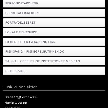
PERSONDATAPOLITIK
GURRE SØ FISKEKORT
FORTRYDELSESRET
LOKALE FISKEGUIDE
FISKERI EFTER SÆSONENS FISK
FISK&FANG - FISKEGREJBUTIKKEN.DK
SALG TIL OFFENTLIGE INSTITUTIONER MED EAN
RETURLABEL
Husk vi har altid:
Gratis fragt over 499,-
Hurtig levering