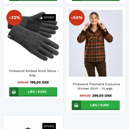
-33%
-54%
NYHED
Pinewood Knitted Wool Glove -
Grey
299,00
199,00 DKK
Pinewood Prestwick Exclusive
Women Shirt - XLarge
649,00
299,00 DKK
NYHED