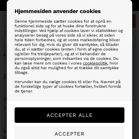
Fragt 39 kr/Fri Fragt ved køb over 499,- dkr.
Hjemmesiden anvender cookies
0
Denne hjemmeside sætter cookies for at opnå en
funktionel side og for at huske dine foretrukne
indstillinger. Ved hjælp af cookies laver vi statistikker og
analyserer besøg på vores side så vi sikrer, at siden
hele tiden forbedres, og at vores markedsføring bliver
relevant for dig. Hvis du giver dit samtykke, så tillader
du, at vi sætter cookies (enten i form af egne cookies
og/eller fra tredjeparter), og at vi behandler de
FORSIDE
»
MÆRKER
»
PINEWOOD BEKLÆDNING
personoplysninger, som indsamles via de cookies. Du
kan læse mere om cookies i vores
cookiepolitik
, hvor
du også altid har mulighed for at trække dit samtykke
tilbage.
Pinewood Beklædning
Herunder kan du vælge cookies til eller fra. Navnet på
de forskellige typer af cookies fortæller, hvilket formål
de tjener.
Pinewood Beklædning – Kvalitets outdoor- og
fisketøj
Er du på jagt efter slidstærkt
outdoortøj til herre
? Hos
Fiskegrejbutikken har vi et kæmpe udvalg af
Pinewood