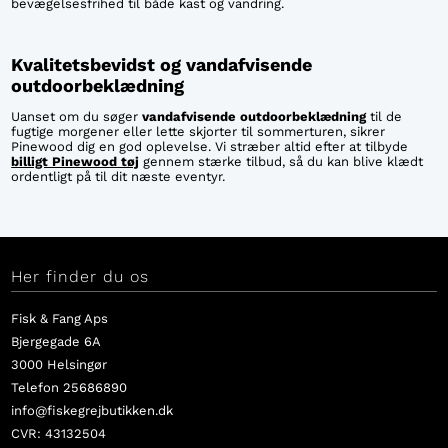
bevægelsesfrihed til både kast og vandring.
Kvalitetsbevidst og vandafvisende
outdoorbeklædning
Uanset om du søger
vandafvisende outdoorbeklædning
til de
fugtige morgener eller lette skjorter til sommerturen, sikrer
Pinewood dig en god oplevelse. Vi stræber altid efter at tilbyde
billigt Pinewood tøj
gennem stærke tilbud, så du kan blive klædt
ordentligt på til dit næste eventyr.
Her finder du os
Fisk & Fang Aps
Bjergegade 6A
3000 Helsingør
Telefon 25686890
info@fiskegrejbutikken.dk
CVR: 43132504