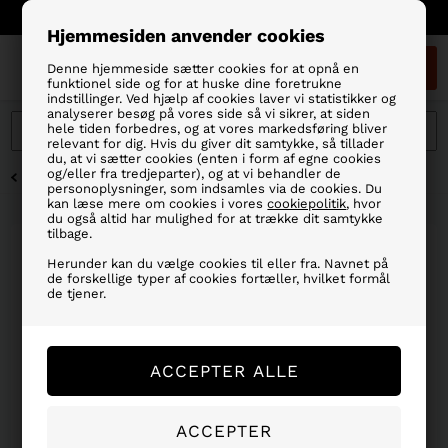
Fragt 39 kr/Fri Fragt ved køb over 499,- dkr.
Hjemmesiden anvender cookies
0
Denne hjemmeside sætter cookies for at opnå en
funktionel side og for at huske dine foretrukne
indstillinger. Ved hjælp af cookies laver vi statistikker og
analyserer besøg på vores side så vi sikrer, at siden
hele tiden forbedres, og at vores markedsføring bliver
relevant for dig. Hvis du giver dit samtykke, så tillader
du, at vi sætter cookies (enten i form af egne cookies
og/eller fra tredjeparter), og at vi behandler de
FORSIDE
»
MÆRKER
»
OWNER FISKEGREJ
personoplysninger, som indsamles via de cookies. Du
kan læse mere om cookies i vores
cookiepolitik
, hvor
du også altid har mulighed for at trække dit samtykke
tilbage.
OWNER S-61 SINGLE HOOK
Herunder kan du vælge cookies til eller fra. Navnet på
de forskellige typer af cookies fortæller, hvilket formål
de tjener.