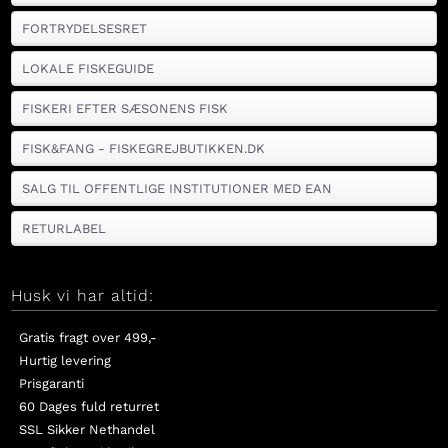
FORTRYDELSESRET
LOKALE FISKEGUIDE
FISKERI EFTER SÆSONENS FISK
FISK&FANG - FISKEGREJBUTIKKEN.DK
SALG TIL OFFENTLIGE INSTITUTIONER MED EAN
RETURLABEL
Husk vi har altid:
Gratis fragt over 499,-
Hurtig levering
Prisgaranti
60 Dages fuld returret
SSL Sikker Nethandel