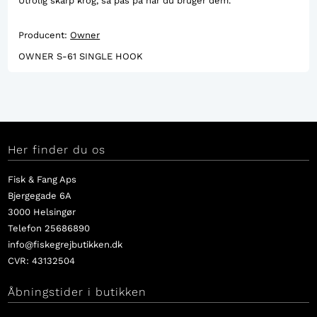
Utrolig skarp krog, så pas på når du bruger dem.
Producent:
Owner
OWNER S-61 SINGLE HOOK
Her finder du os
Fisk & Fang Aps
Bjergegade 6A
3000 Helsingør
Telefon 25686890
info@fiskegrejbutikken.dk
CVR: 43132504
Åbningstider i butikken